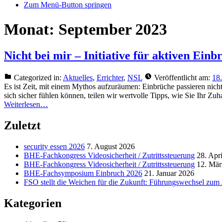
Zum Menü-Button springen
Monat:
September 2023
Nicht bei mir – Initiative für aktiven Ein
Categorized in:
Aktuelles
,
Errichter
,
NSL
Veröffentlicht am:
18
Es ist Zeit, mit einem Mythos aufzuräumen: Einbrüche passieren nic
sich sicher fühlen können, teilen wir wertvolle Tipps, wie Sie Ihr Z
Weiterlesen…
Zuletzt
security essen 2026
7. August 2026
BHE-Fachkongress Videosicherheit / Zutrittssteuerung
28. Apr
BHE-Fachkongress Videosicherheit / Zutrittssteuerung
12. Mär
BHE-Fachsymposium Einbruch 2026
21. Januar 2026
FSO stellt die Weichen für die Zukunft: Führungswechsel zum
Kategorien