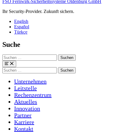
FSO Fernwirk-Sicherheitssysteme Oldenburg GmbH
Ihr Security-Provider. Zukunft sichern.
English
Español
Türkçe
Suche
Suchen
nach:
Menü
Suchen
nach:
Unternehmen
Leitstelle
Rechenzentrum
Aktuelles
Innovation
Partner
Karriere
Kontakt