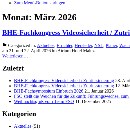
Zum Menü-Button springen
Monat:
März 2026
BHE-Fachkongress Videosicherheit / Zutri
Categorized in:
Aktuelles
,
Errichter
,
Hersteller
,
NSL
,
Planer
,
Wach
am 21. und 22. April 2026 im Atrium Hotel Mainz
Weiterlesen…
Zuletzt
BHE-Fachkongress Videosicherheit / Zutrittssteuerung
28. Apr
BHE-Fachkongress Videosicherheit / Zutrittssteuerung
12. Mär
BHE-Fachsymposium Einbruch 2026
21. Januar 2026
FSO stellt die Weichen für die Zukunft: Führungswechsel zum
Weihnachtsgruß vom Team FSO
11. Dezember 2025
Kategorien
Aktuelles
(51)