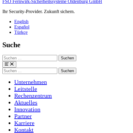
FSO Fernwirk-Sicherheitssysteme Oldenburg GmbH
Ihr Security-Provider. Zukunft sichern.
English
Español
Türkçe
Suche
Suchen
nach:
Menü
Suchen
nach:
Unternehmen
Leitstelle
Rechenzentrum
Aktuelles
Innovation
Partner
Karriere
Kontakt