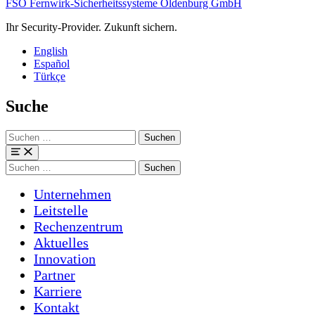
FSO Fernwirk-Sicherheitssysteme Oldenburg GmbH
Ihr Security-Provider. Zukunft sichern.
English
Español
Türkçe
Suche
Suchen
nach:
Menü
Suchen
nach:
Unternehmen
Leitstelle
Rechenzentrum
Aktuelles
Innovation
Partner
Karriere
Kontakt