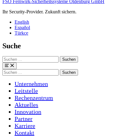
FSO Fernwirk-Sicherheitssysteme Oldenburg GmbH
Ihr Security-Provider. Zukunft sichern.
English
Español
Türkçe
Suche
Suchen
nach:
Menü
Suchen
nach:
Unternehmen
Leitstelle
Rechenzentrum
Aktuelles
Innovation
Partner
Karriere
Kontakt