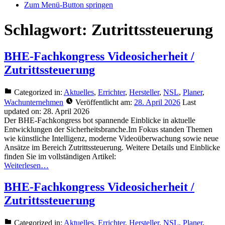
Zum Menü-Button springen
Schlagwort:
Zutrittssteuerung
BHE-Fachkongress Videosicherheit /
Zutrittssteuerung
Categorized in:
Aktuelles
,
Errichter
,
Hersteller
,
NSL
,
Planer
,
Wachunternehmen
Veröffentlicht am:
28. April 2026
Last
updated on:
28. April 2026
Der BHE-Fachkongress bot spannende Einblicke in aktuelle
Entwicklungen der Sicherheitsbranche.Im Fokus standen Themen
wie künstliche Intelligenz, moderne Videoüberwachung sowie neue
Ansätze im Bereich Zutrittssteuerung. Weitere Details und Einblicke
finden Sie im vollständigen Artikel:
Weiterlesen…
BHE-Fachkongress Videosicherheit /
Zutrittssteuerung
Categorized in:
Aktuelles
,
Errichter
,
Hersteller
,
NSL
,
Planer
,