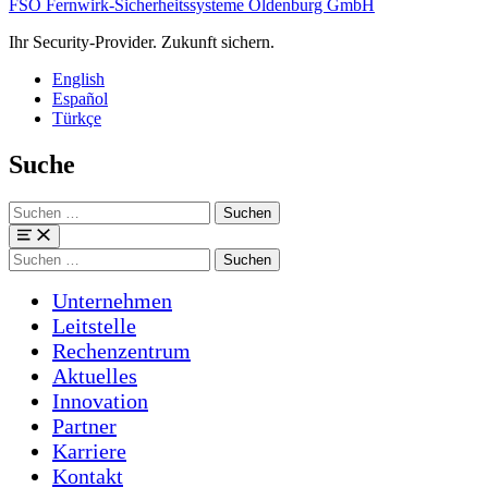
FSO Fernwirk-Sicherheitssysteme Oldenburg GmbH
Ihr Security-Provider. Zukunft sichern.
English
Español
Türkçe
Suche
Suchen
nach:
Menü
Suchen
nach:
Unternehmen
Leitstelle
Rechenzentrum
Aktuelles
Innovation
Partner
Karriere
Kontakt