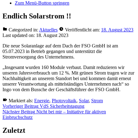
Zum Menü-Button springen
Endlich Solarstrom !!
Categorized in:
Aktuelles
Veröffentlicht am:
18. August 2023
Last updated on:
18. August 2023
Die neue Solaranlage auf dem Dach der FSO GmbH ist am
05.07.2023 in Betrieb gegangen und unterstützt die
Stromversorgung des Unternehmens.
„Insgesamt wurden 160 Module verbaut. Damit reduzieren wir
unseren Jahresverbrauch um 12 %. Mit grünen Strom tragen wir zur
Nachhaltigkeit an unserem Standort bei und kommen damit erneut
unserer Verantwortung als mittelständiges Unternehmen nach“ so
Ingo von dem Bussche der Geschäftsführer der FSO GmbH.
Markiert als:
Energie
,
Photovoltaik
,
Solar
,
Strom
Zurück
Beitragsnavigation
Vorheriger Beitrag
VdS Sicherheitstagung
zur
Nächster Beitrag
Nicht bei mir – Initiative für aktiven
Hauptnavigation
Einbruchschutz
springen
Zuletzt