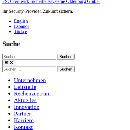
FSO Fernwirk-Sicherheitssysteme Oldenburg GmbH
Ihr Security-Provider. Zukunft sichern.
English
Español
Türkçe
Suche
Suchen
nach:
Menü
Suchen
nach:
Unternehmen
Leitstelle
Rechenzentrum
Aktuelles
Innovation
Partner
Karriere
Kontakt