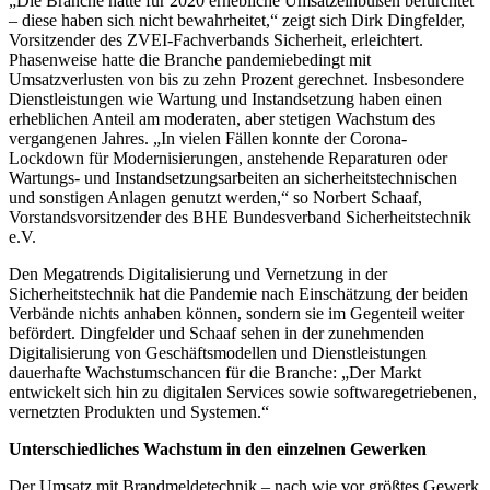
„Die Branche hatte für 2020 erhebliche Umsatzeinbußen befürchtet
– diese haben sich nicht bewahrheitet,“ zeigt sich Dirk Dingfelder,
Vorsitzender des ZVEI-Fachverbands Sicherheit, erleichtert.
Phasenweise hatte die Branche pandemie­bedingt mit
Umsatzverlusten von bis zu zehn Prozent gerechnet. Insbesondere
Dienstleistungen wie Wartung und Instandsetzung haben einen
erheblichen Anteil am moderaten, aber stetigen Wachstum des
vergangenen Jahres. „In vielen Fällen konnte der Corona-
Lockdown für Modernisierungen, anstehende Reparaturen oder
Wartungs- und Instandsetzungsarbeiten an sicherheitstechnischen
und sonstigen Anlagen genutzt werden,“ so Norbert Schaaf,
Vorstandsvorsitzender des BHE Bundesverband Sicherheitstechnik
e.V.
Den Megatrends Digitalisierung und Vernetzung in der
Sicherheitstechnik hat die Pandemie nach Einschätzung der beiden
Verbände nichts anhaben können, sondern sie im Gegenteil weiter
befördert. Dingfelder und Schaaf sehen in der zunehmenden
Digitalisierung von Geschäftsmodellen und Dienstleistungen
dauerhafte Wachstumschancen für die Branche: „Der Markt
entwickelt sich hin zu digitalen Services sowie softwaregetriebenen,
vernetzten Produkten und Systemen.“
Unterschiedliches Wachstum in den einzelnen Gewerken
Der Umsatz mit Brandmeldetechnik – nach wie vor größtes Gewerk