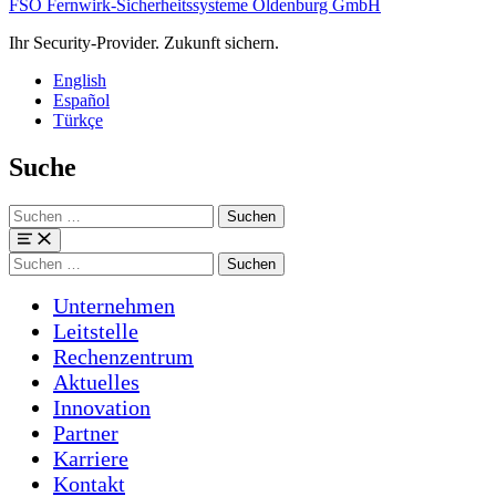
FSO Fernwirk-Sicherheitssysteme Oldenburg GmbH
Ihr Security-Provider. Zukunft sichern.
English
Español
Türkçe
Suche
Suchen
nach:
Menü
Suchen
nach:
Unternehmen
Leitstelle
Rechenzentrum
Aktuelles
Innovation
Partner
Karriere
Kontakt