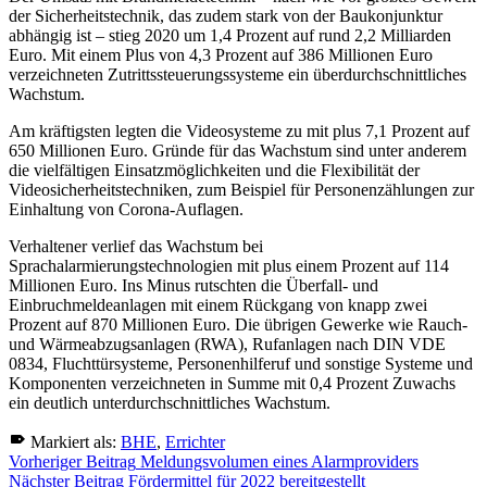
der Sicherheitstechnik, das zudem stark von der Baukonjunktur
abhängig ist – stieg 2020 um 1,4 Prozent auf rund 2,2 Milliarden
Euro. Mit einem Plus von 4,3 Prozent auf 386 Millionen Euro
verzeichneten Zutrittssteuerungssysteme ein überdurchschnittliches
Wachstum.
Am kräftigsten legten die Videosysteme zu mit plus 7,1 Prozent auf
650 Millionen Euro. Gründe für das Wachstum sind unter anderem
die vielfältigen Einsatzmöglichkeiten und die Flexibilität der
Videosicherheitstechniken, zum Beispiel für Personenzählungen zur
Einhaltung von Corona-Auflagen.
Verhaltener verlief das Wachstum bei
Sprachalarmierungstechnologien mit plus einem Prozent auf 114
Millionen Euro. Ins Minus rutschten die Überfall- und
Einbruchmeldeanlagen mit einem Rückgang von knapp zwei
Prozent auf 870 Millionen Euro. Die übrigen Gewerke wie Rauch-
und Wärmeabzugsanlagen (RWA), Rufanlagen nach DIN VDE
0834, Fluchttürsysteme, Personenhilferuf und sonstige Systeme und
Komponenten verzeichneten in Summe mit 0,4 Prozent Zuwachs
ein deutlich unterdurchschnittliches Wachstum.
Markiert als:
BHE
,
Errichter
Zurück
Beitragsnavigation
Vorheriger Beitrag
Meldungsvolumen eines Alarmproviders
zur
Nächster Beitrag
Fördermittel für 2022 bereitgestellt