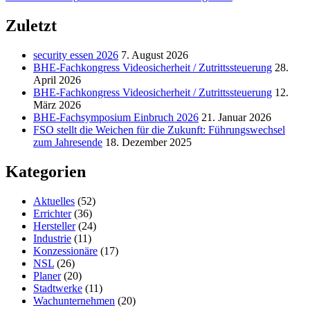
Hauptnavigation
springen
Zuletzt
security essen 2026
7. August 2026
BHE-Fachkongress Videosicherheit / Zutrittssteuerung
28.
April 2026
BHE-Fachkongress Videosicherheit / Zutrittssteuerung
12.
März 2026
BHE-Fachsymposium Einbruch 2026
21. Januar 2026
FSO stellt die Weichen für die Zukunft: Führungswechsel
zum Jahresende
18. Dezember 2025
Kategorien
Aktuelles
(52)
Errichter
(36)
Hersteller
(24)
Industrie
(11)
Konzessionäre
(17)
NSL
(26)
Planer
(20)
Stadtwerke
(11)
Wachunternehmen
(20)