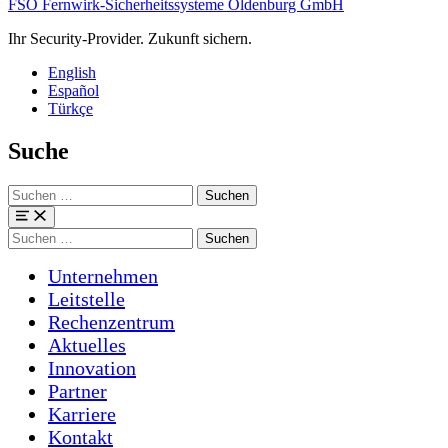
FSO Fernwirk-Sicherheitssysteme Oldenburg GmbH
Ihr Security-Provider. Zukunft sichern.
English
Español
Türkçe
Suche
Suchen
nach:
Menü
Suchen
nach:
Unternehmen
Leitstelle
Rechenzentrum
Aktuelles
Innovation
Partner
Karriere
Kontakt