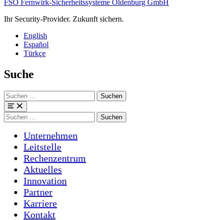
FSO Fernwirk-Sicherheitssysteme Oldenburg GmbH
Ihr Security-Provider. Zukunft sichern.
English
Español
Türkçe
Suche
Suchen
nach:
Menü
Suchen
nach:
Unternehmen
Leitstelle
Rechenzentrum
Aktuelles
Innovation
Partner
Karriere
Kontakt