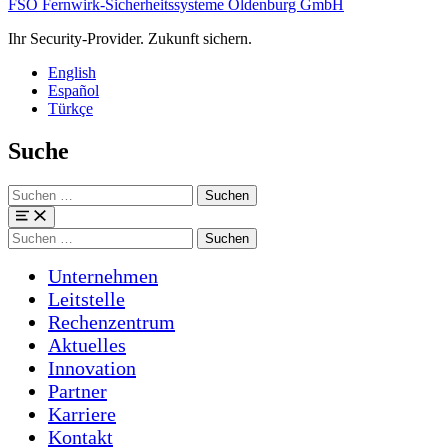
FSO Fernwirk-Sicherheitssysteme Oldenburg GmbH
Ihr Security-Provider. Zukunft sichern.
English
Español
Türkçe
Suche
Suchen
nach:
Menü
Suchen
nach:
Unternehmen
Leitstelle
Rechenzentrum
Aktuelles
Innovation
Partner
Karriere
Kontakt