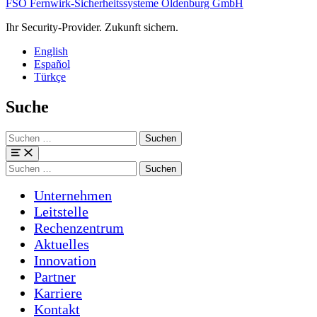
FSO Fernwirk-Sicherheitssysteme Oldenburg GmbH
Ihr Security-Provider. Zukunft sichern.
English
Español
Türkçe
Suche
Suchen
nach:
Menü
Suchen
nach:
Unternehmen
Leitstelle
Rechenzentrum
Aktuelles
Innovation
Partner
Karriere
Kontakt