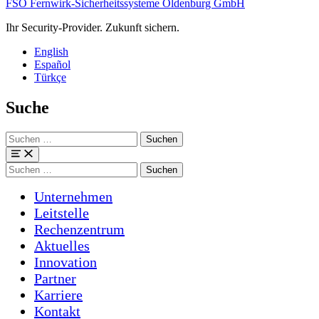
FSO Fernwirk-Sicherheitssysteme Oldenburg GmbH
Ihr Security-Provider. Zukunft sichern.
English
Español
Türkçe
Suche
Suchen
nach:
Menü
Suchen
nach:
Unternehmen
Leitstelle
Rechenzentrum
Aktuelles
Innovation
Partner
Karriere
Kontakt