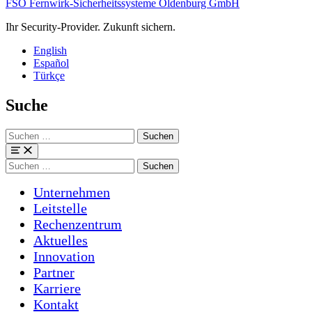
FSO Fernwirk-Sicherheitssysteme Oldenburg GmbH
Ihr Security-Provider. Zukunft sichern.
English
Español
Türkçe
Suche
Suchen
nach:
Menü
Suchen
nach:
Unternehmen
Leitstelle
Rechenzentrum
Aktuelles
Innovation
Partner
Karriere
Kontakt