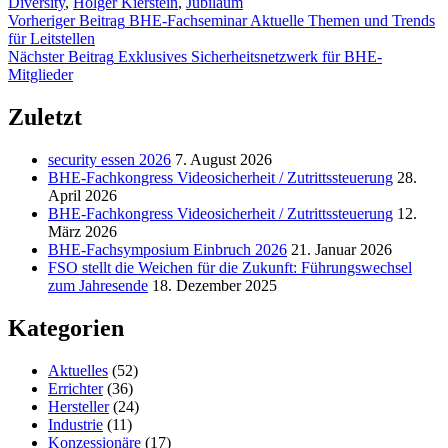
Diversity
,
Holger Kierstein
,
Jubiläum
Zurück
Beitragsnavigation
Vorheriger Beitrag
BHE-Fachseminar Aktuelle Themen und Trends
zur
für Leitstellen
Hauptnavigation
Nächster Beitrag
Exklusives Sicherheitsnetzwerk für BHE-
springen
Mitglieder
Zuletzt
security essen 2026
7. August 2026
BHE-Fachkongress Videosicherheit / Zutrittssteuerung
28.
April 2026
BHE-Fachkongress Videosicherheit / Zutrittssteuerung
12.
März 2026
BHE-Fachsymposium Einbruch 2026
21. Januar 2026
FSO stellt die Weichen für die Zukunft: Führungswechsel
zum Jahresende
18. Dezember 2025
Kategorien
Aktuelles
(52)
Errichter
(36)
Hersteller
(24)
Industrie
(11)
Konzessionäre
(17)