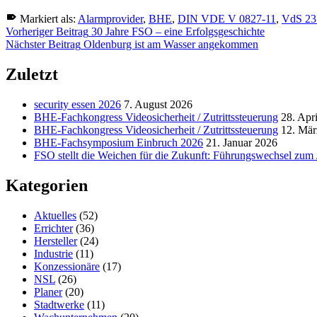
Markiert als:
Alarmprovider
,
BHE
,
DIN VDE V 0827-11
,
VdS 23
Zurück
Beitragsnavigation
Vorheriger Beitrag
30 Jahre FSO – eine Erfolgsgeschichte
zur
Nächster Beitrag
Oldenburg ist am Wasser angekommen
Hauptnavigation
springen
Zuletzt
security essen 2026
7. August 2026
BHE-Fachkongress Videosicherheit / Zutrittssteuerung
28. Apr
BHE-Fachkongress Videosicherheit / Zutrittssteuerung
12. Mär
BHE-Fachsymposium Einbruch 2026
21. Januar 2026
FSO stellt die Weichen für die Zukunft: Führungswechsel zum
Kategorien
Aktuelles
(52)
Errichter
(36)
Hersteller
(24)
Industrie
(11)
Konzessionäre
(17)
NSL
(26)
Planer
(20)
Stadtwerke
(11)