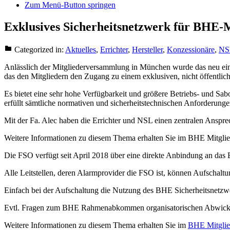
Zum Menü-Button springen
Exklusives Sicherheitsnetzwerk für BHE-M
Categorized in:
Aktuelles
,
Errichter
,
Hersteller
,
Konzessionäre
,
NS
Anlässlich der Mitgliederversammlung in München wurde das neu ei
das den Mitgliedern den Zugang zu einem exklusiven, nicht öffentlich
Es bietet eine sehr hohe Verfügbarkeit und größere Betriebs- und 
erfüllt sämtliche normativen und sicherheitstechnischen Anforderung
Mit der Fa. Alec haben die Errichter und NSL einen zentralen Ansprec
Weitere Informationen zu diesem Thema erhalten Sie im BHE Mitglied
Die FSO verfügt seit April 2018 über eine direkte Anbindung an das
Alle Leitstellen, deren Alarmprovider die FSO ist, können Aufschal
Einfach bei der Aufschaltung die Nutzung des BHE Sicherheitsnetzwe
Evtl. Fragen zum BHE Rahmenabkommen organisatorischen Abwicklun
Weitere Informationen zu diesem Thema erhalten Sie im
BHE Mitglie