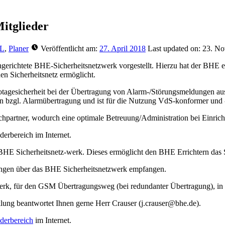
itglieder
L
,
Planer
Veröffentlicht am:
27. April 2018
Last updated on:
23. No
ngerichtete BHE-Sicherheitsnetzwerk vorgestellt. Hierzu hat der B
en Sicherheitsnetz ermöglicht.
Sabotagesicherheit bei der Übertragung von Alarm-/Störungsmeldungen
en bzgl. Alarmübertragung und ist für die Nutzung VdS-konformer und -
hpartner, wodurch eine optimale Betreuung/Administration bei Einricht
erbereich im Internet.
 BHE Sicherheitsnetz-werk. Dieses ermöglicht den BHE Errichtern das 
tungen über das BHE Sicherheitsnetzwerk empfangen.
rk, für den GSM Übertragungsweg (bei redundanter Übertragung), in de
g beantwortet Ihnen gerne Herr Crauser (j.crauser@bhe.de).
derbereich
im Internet.