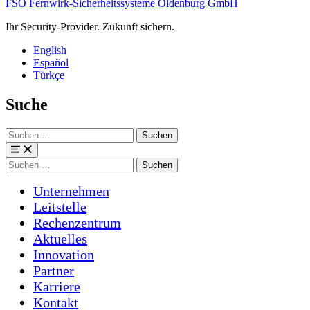
FSO Fernwirk-Sicherheitssysteme Oldenburg GmbH
Ihr Security-Provider. Zukunft sichern.
English
Español
Türkçe
Suche
Suchen
nach:
Menü
Suchen
nach:
Unternehmen
Leitstelle
Rechenzentrum
Aktuelles
Innovation
Partner
Karriere
Kontakt